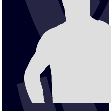
2
Dirk
Boehlé