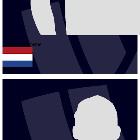
1
Yannick
Verberne
NED