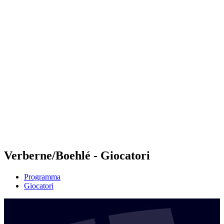
Futures
Futures - Brno, CZE - 2026
Futures - Brno, CZE - 2026
ritorna alla Home di BPT
Dove guardare
Squadre
Programma
Classifica
Verberne/Boehlé - Giocatori
Programma
Giocatori