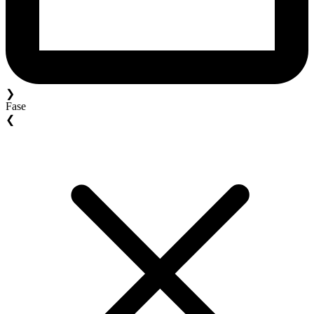
❯
Fase
❮