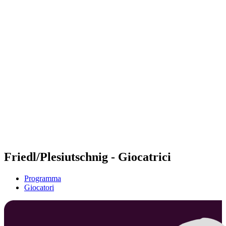
Futures
Futures - Ios, GRE - 2026
Futures - Ios, GRE - 2026
ritorna alla Home di BPT
Dove guardare
Squadre
Programma
Classifica
Friedl/Plesiutschnig - Giocatrici
Programma
Giocatori