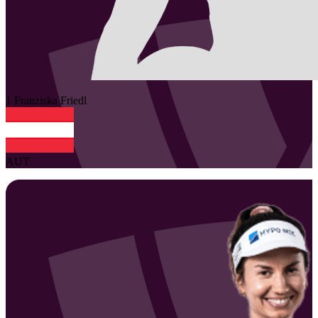
1
Franziska
Friedl
AUT