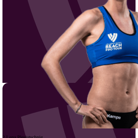
2
Lena
Plesiutschnig