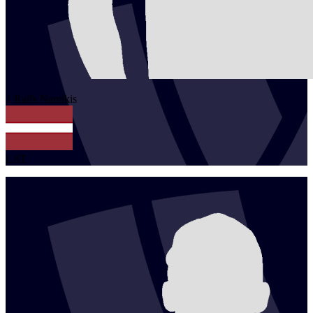
1
Ralfs
Namikis
LAT