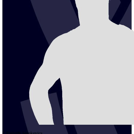
2
Rudolfs
Stankevics