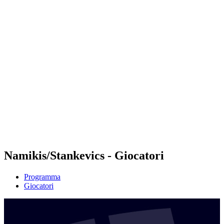
Futures
Futures - Jurmala, LAT - 2026
Futures - Jurmala, LAT - 2026
ritorna alla Home di BPT
Dove guardare
Squadre
Programma
Classifica
Namikis/Stankevics - Giocatori
Programma
Giocatori