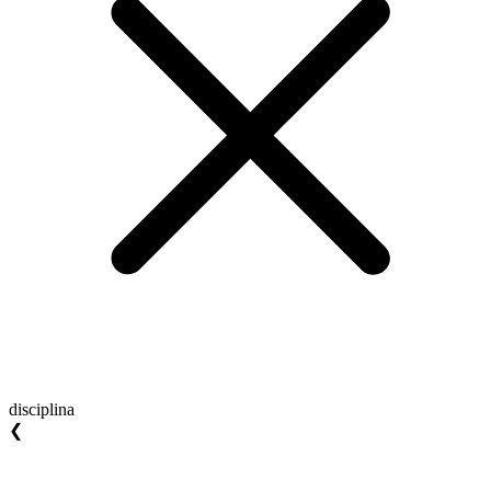
disciplina
❮