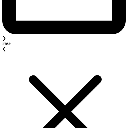
❯
Fase
❮