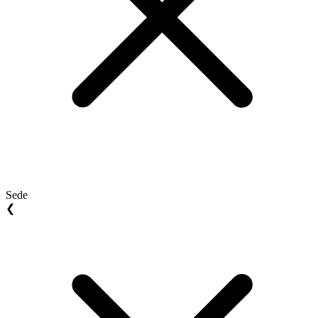
Sede
❮