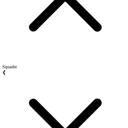
Squadre
❮