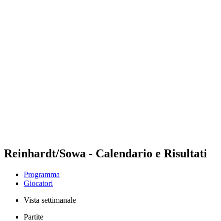
Futures
Futures - Leuven, BEL - 2026
Futures - Leuven, BEL - 2026
ritorna alla Home di BPT
Dove guardare
Squadre
Programma
Classifica
Reinhardt/Sowa - Calendario e Risultati
Programma
Giocatori
Vista settimanale
Partite