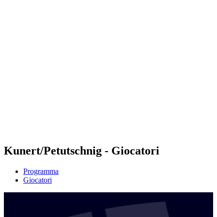
Futures
Futures - Leuven, BEL - 2026
Futures - Leuven, BEL - 2026
ritorna alla Home di BPT
Dove guardare
Squadre
Programma
Classifica
Kunert/Petutschnig - Giocatori
Programma
Giocatori