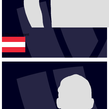
1
Thomas
Kunert
AUT