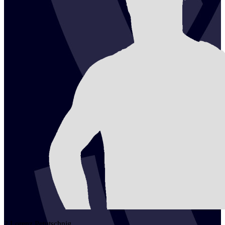
2
Lorenz
Petutschnig