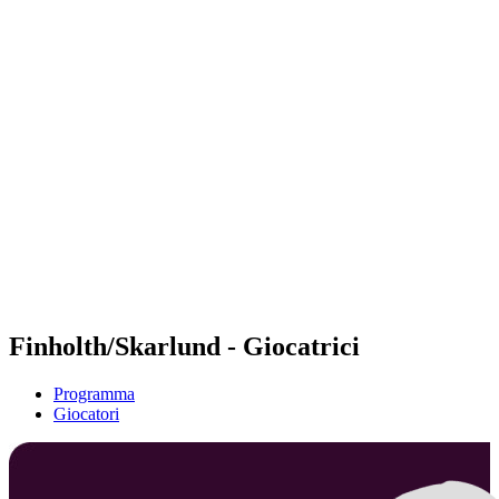
Futures
Futures - Leuven, BEL - 2026
Futures - Leuven, BEL - 2026
ritorna alla Home di BPT
Dove guardare
Squadre
Programma
Classifica
Finholth/Skarlund - Giocatrici
Programma
Giocatori