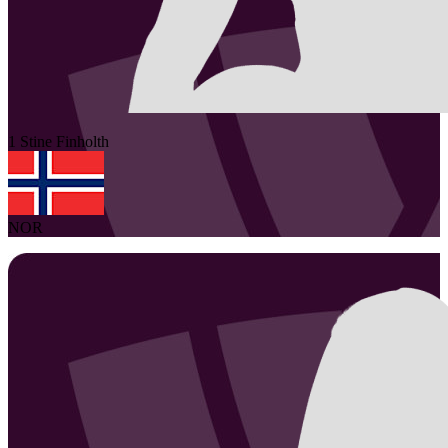
1
Stine
Finholth
NOR