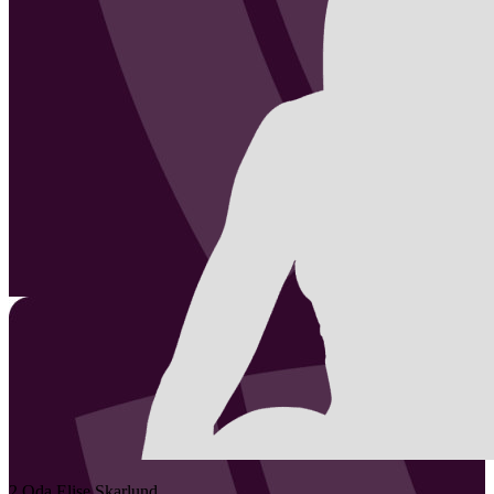
2
Oda Elise
Skarlund