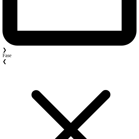
❯
Fase
❮