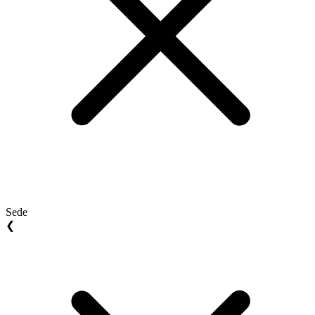
Sede
❮