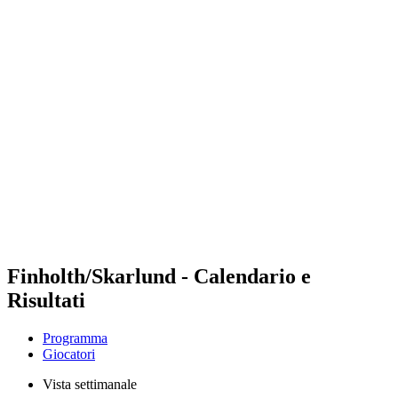
Futures
Futures - Leuven, BEL - 2026
Futures - Leuven, BEL - 2026
ritorna alla Home di BPT
Dove guardare
Squadre
Programma
Classifica
Finholth/Skarlund - Calendario e
Risultati
Programma
Giocatori
Vista settimanale