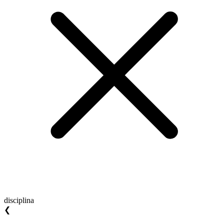
disciplina
❮