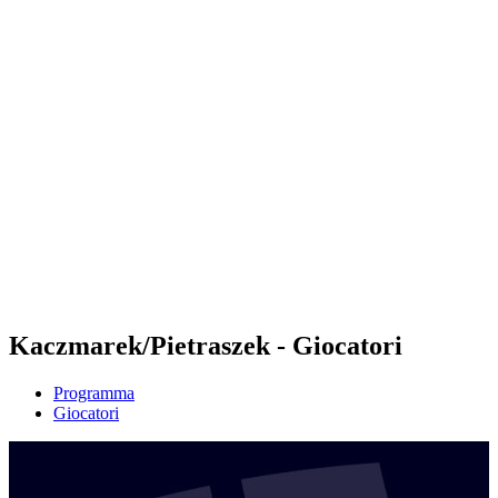
Futures
Futures - Malmö, SWE - 2026
Futures - Malmö, SWE - 2026
ritorna alla Home di BPT
Dove guardare
Squadre
Programma
Classifica
Kaczmarek/Pietraszek - Giocatori
Programma
Giocatori