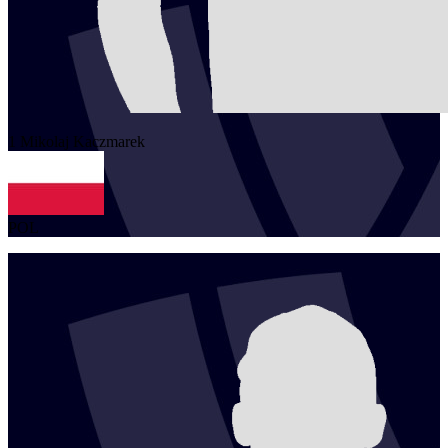
1
Mikolaj
Kaczmarek
POL