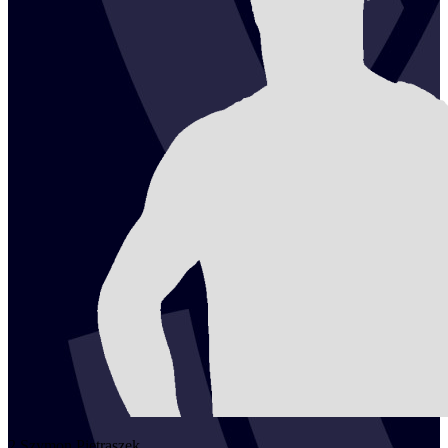
2
Szymon
Pietraszek