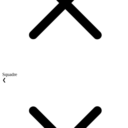
Squadre
❮