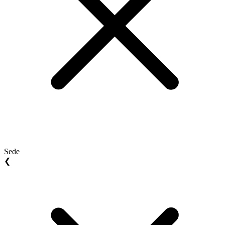
Sede
❮