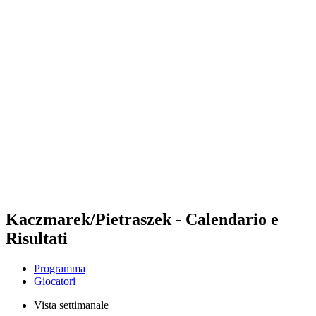
Futures
Futures - Malmö, SWE - 2026
Futures - Malmö, SWE - 2026
ritorna alla Home di BPT
Dove guardare
Squadre
Programma
Classifica
Kaczmarek/Pietraszek - Calendario e
Risultati
Programma
Giocatori
Vista settimanale