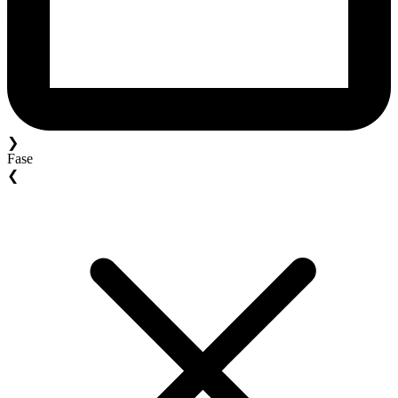
❯
Fase
❮