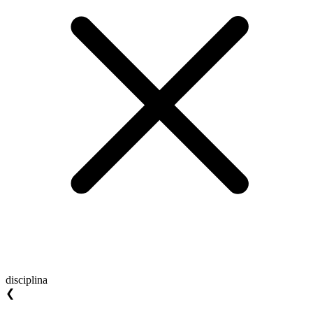
disciplina
❮