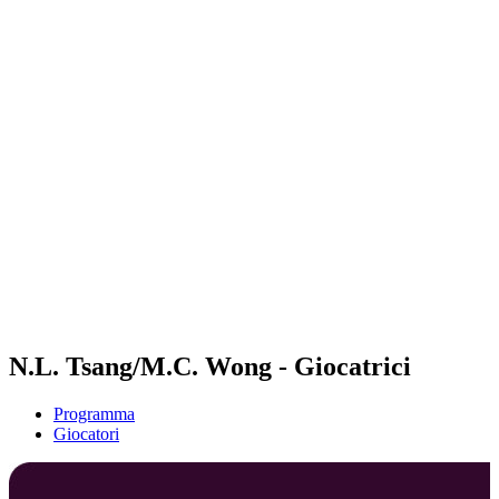
Futures
Futures - Pingtan, CHN - 2026
Futures - Pingtan, CHN - 2026
ritorna alla Home di BPT
Dove guardare
Squadre
Programma
Classifica
Torneo
N.L. Tsang/M.C. Wong - Giocatrici
Programma
Giocatori