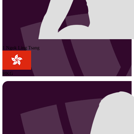
1
Ngok Ling
Tsang
HKG