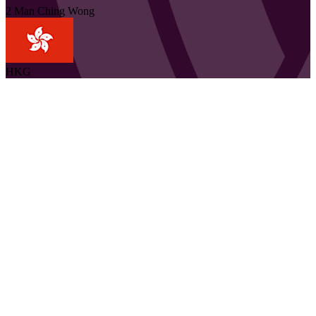
2
Man Ching
Wong
HKG