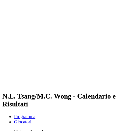
Futures
Futures - Pingtan, CHN - 2026
Futures - Pingtan, CHN - 2026
ritorna alla Home di BPT
Dove guardare
Squadre
Programma
Classifica
Torneo
N.L. Tsang/M.C. Wong - Calendario e
Risultati
Programma
Giocatori