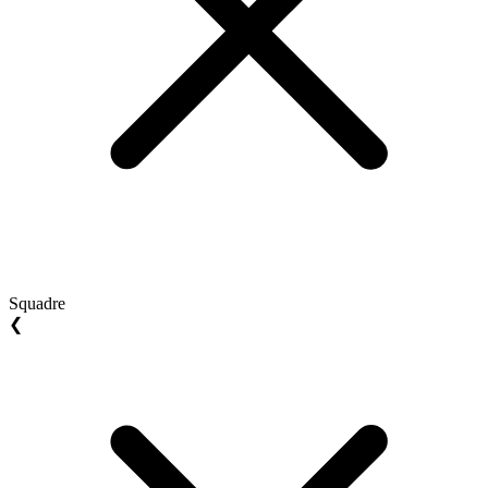
Squadre
❮