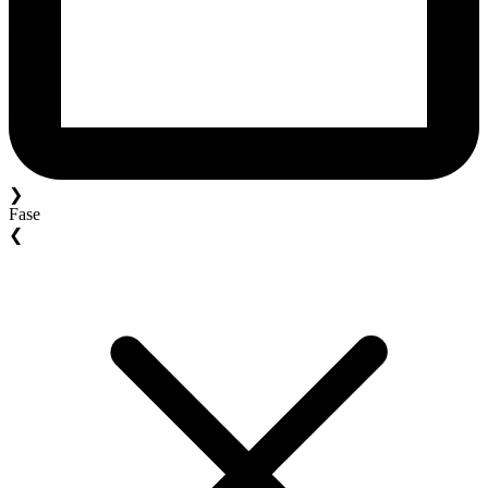
❯
Fase
❮