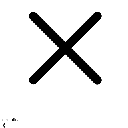
disciplina
❮