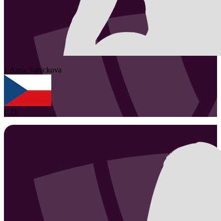
1
Anna
Simickova
CZE