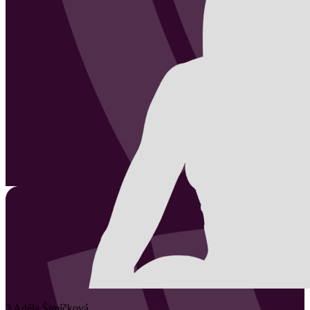
2
Adéla
Šimíčková