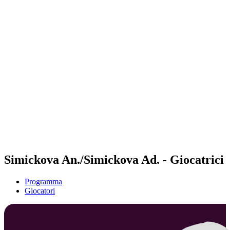
Futures
Futures - Sibiu, ROU - 2026
Futures - Sibiu, ROU - 2026
ritorna alla Home di BPT
Dove guardare
Squadre
Programma
Classifica
Simickova An./Simickova Ad. - Giocatrici
Programma
Giocatori