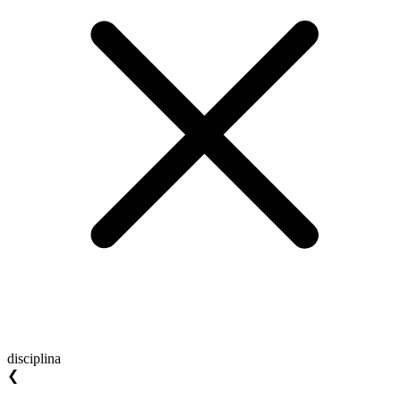
disciplina
❮