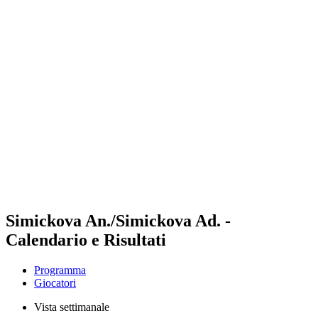
Futures
Futures - Sibiu, ROU - 2026
Futures - Sibiu, ROU - 2026
ritorna alla Home di BPT
Dove guardare
Squadre
Programma
Classifica
Simickova An./Simickova Ad. -
Calendario e Risultati
Programma
Giocatori
Vista settimanale