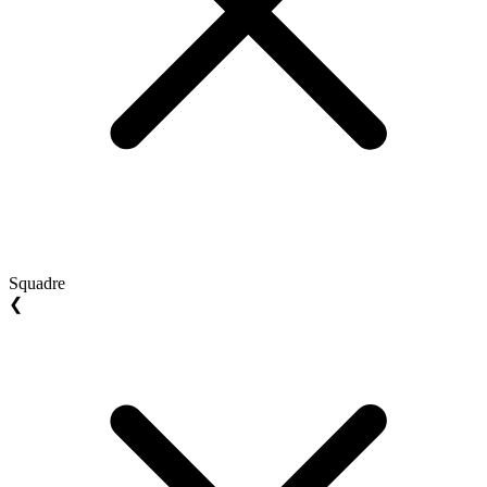
Squadre
❮