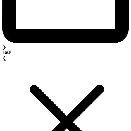
❯
Fase
❮