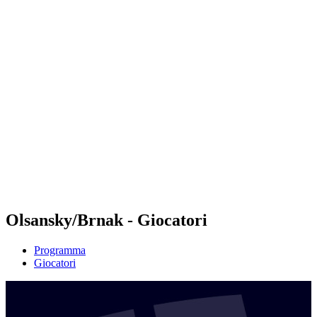
Futures
Futures - Tallinn, EST - 2026
Futures - Tallinn, EST - 2026
ritorna alla Home di BPT
Dove guardare
Squadre
Programma
Classifica
Olsansky/Brnak - Giocatori
Programma
Giocatori