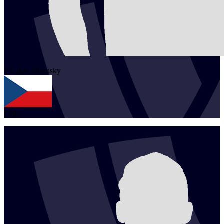
1
Lukas
Olsansky
CZE