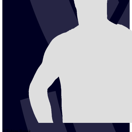
2
Tobias
Brnak