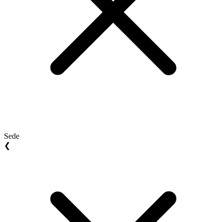
Sede
❮