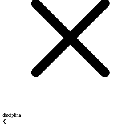
disciplina
❮