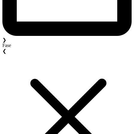
❯
Fase
❮