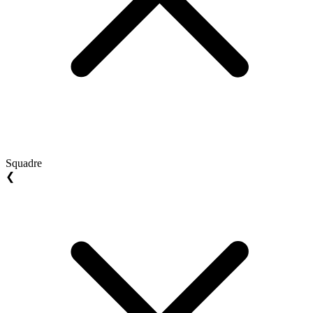
Squadre
❮