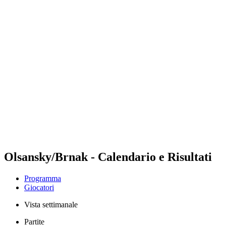
Futures
Futures - Tallinn, EST - 2026
Futures - Tallinn, EST - 2026
ritorna alla Home di BPT
Dove guardare
Squadre
Programma
Classifica
Olsansky/Brnak - Calendario e Risultati
Programma
Giocatori
Vista settimanale
Partite