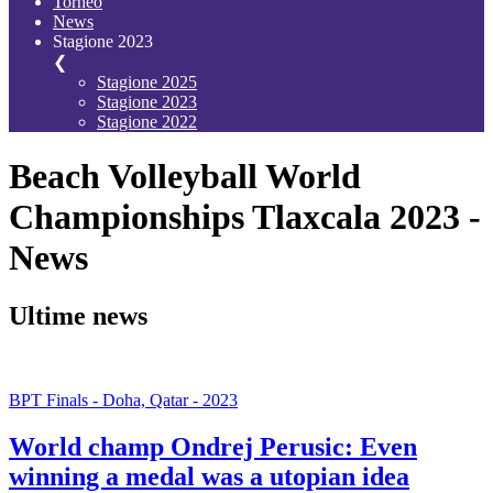
Torneo
News
Stagione 2023
❮
Stagione 2025
Stagione 2023
Stagione 2022
Beach Volleyball World
Championships Tlaxcala 2023 -
News
Ultime news
BPT Finals - Doha, Qatar - 2023
World champ Ondrej Perusic: Even
winning a medal was a utopian idea