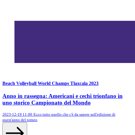
Beach Volleyball World Champs Tlaxcala 2023
Anno in rassegna: Americani e cechi trionfano in
uno storico Campionato del Mondo
2023-12-19 11:00
Ecco tutto quello che c'è da sapere sull'edizione di
quest'anno del torneo