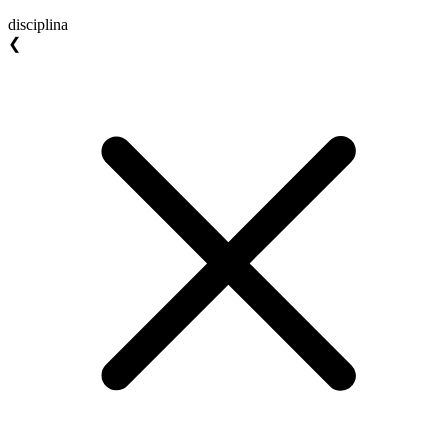
disciplina
❮