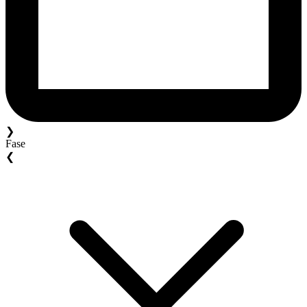
❯
Fase
❮