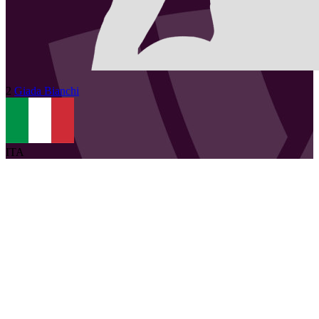
2
Giada
Bianchi
ITA