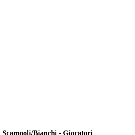
Where to Watch
Tickets
Programma
Squadre
Classifica
Statistiche
Torneo
News
Shop
Media
Stagione 2025
❮
Stagione 2025
Stagione 2023
Stagione 2022
Scampoli/Bianchi - Giocatori