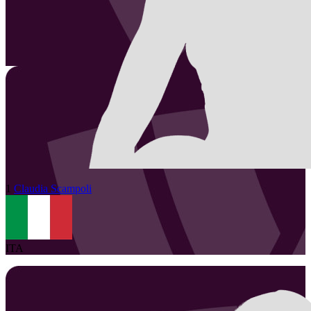
1
Claudia
Scampoli
ITA