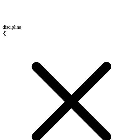
disciplina
❮