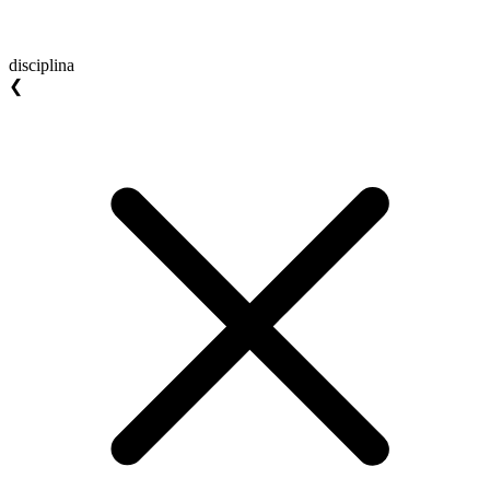
disciplina
❮