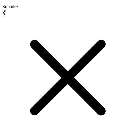
Squadre
❮