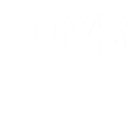
Programma
Classifica
Torneo
Città ospitante
News
Stagione 2026