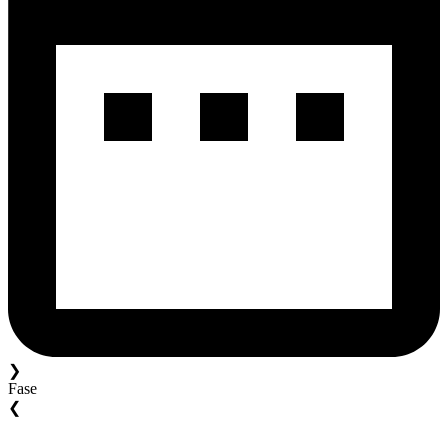
❯
Fase
❮