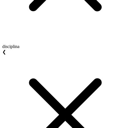
disciplina
❮