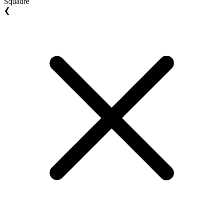
Squadre
❮