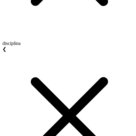
disciplina
❮