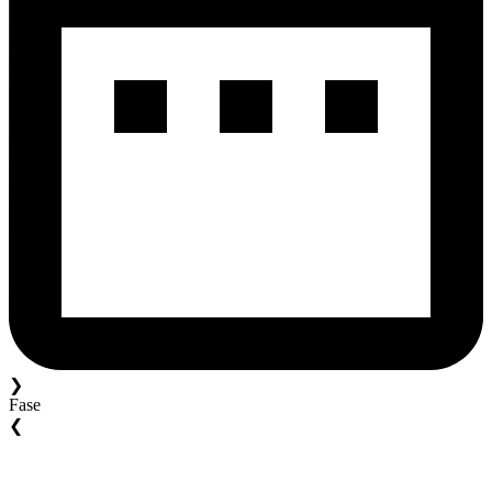
❯
Fase
❮