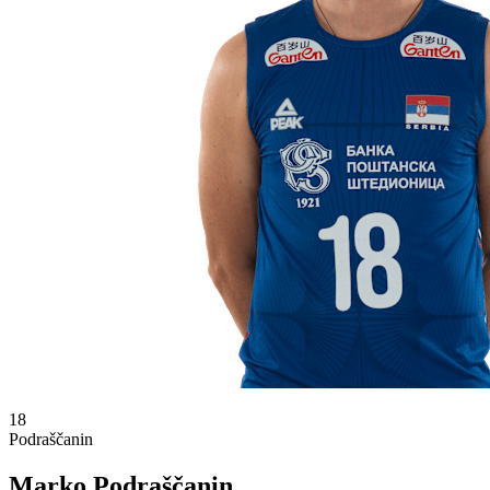
18
Podraščanin
Marko Podraščanin