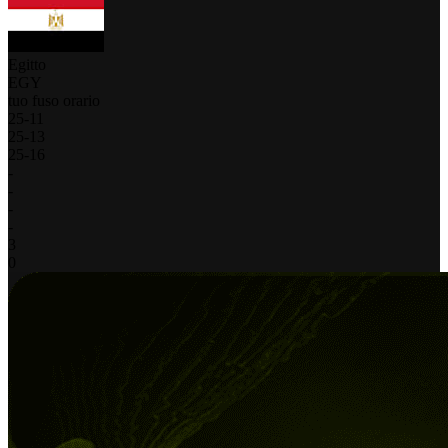
Egitto
EGY
tuo fuso orario
25
-
11
25
-
13
25
-
16
-
-
-
-
3
0