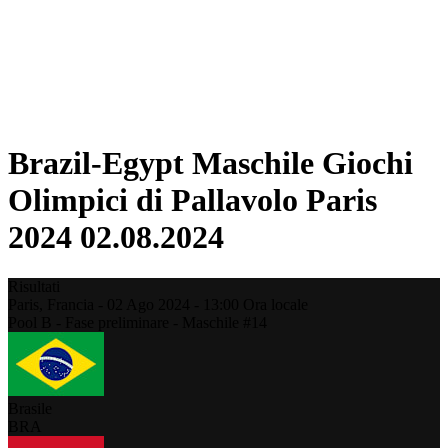
Programma
Classifica
Statistiche
Città ospitante
Foto
Torneo
News
Brazil-Egypt Maschile Giochi
Olimpici di Pallavolo Paris
2024 02.08.2024
Risultati
Paris,
Francia
-
02 Ago 2024 -
13:00
Ora locale
Pool B - Fase preliminare - Maschile #14
Brasile
BRA