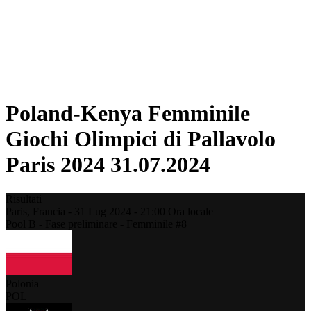
Programma
Classifica
Statistiche
Città ospitante
Foto
Torneo
News
Poland-Kenya Femminile
Giochi Olimpici di Pallavolo
Paris 2024 31.07.2024
Risultati
Paris,
Francia
-
31 Lug 2024 -
21:00
Ora locale
Pool B - Fase preliminare - Femminile #8
Polonia
POL