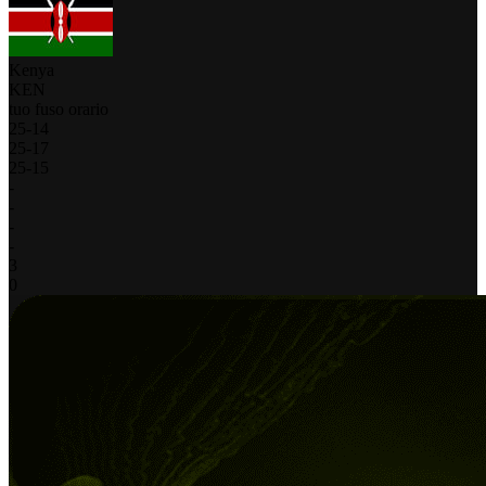
Kenya
KEN
tuo fuso orario
25
-
14
25
-
17
25
-
15
-
-
-
-
3
0