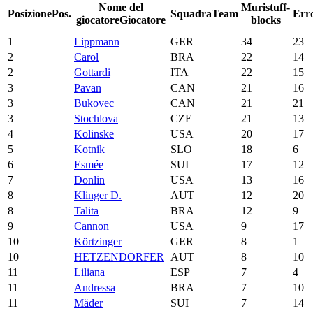
Nome del
Muri
stuff-
Posizione
Pos.
Squadra
Team
Err
giocatore
Giocatore
blocks
1
Lippmann
GER
34
23
2
Carol
BRA
22
14
2
Gottardi
ITA
22
15
3
Pavan
CAN
21
16
3
Bukovec
CAN
21
21
3
Stochlova
CZE
21
13
4
Kolinske
USA
20
17
5
Kotnik
SLO
18
6
6
Esmée
SUI
17
12
7
Donlin
USA
13
16
8
Klinger D.
AUT
12
20
8
Talita
BRA
12
9
9
Cannon
USA
9
17
10
Körtzinger
GER
8
1
10
HETZENDORFER
AUT
8
10
11
Liliana
ESP
7
4
11
Andressa
BRA
7
10
11
Mäder
SUI
7
14