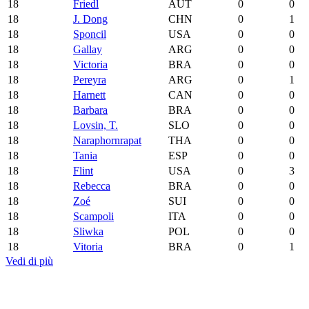
18
Friedl
AUT
0
0
18
J. Dong
CHN
0
1
18
Sponcil
USA
0
0
18
Gallay
ARG
0
0
18
Victoria
BRA
0
0
18
Pereyra
ARG
0
1
18
Harnett
CAN
0
0
18
Barbara
BRA
0
0
18
Lovsin, T.
SLO
0
0
18
Naraphornrapat
THA
0
0
18
Tania
ESP
0
0
18
Flint
USA
0
3
18
Rebecca
BRA
0
0
18
Zoé
SUI
0
0
18
Scampoli
ITA
0
0
18
Sliwka
POL
0
0
18
Vitoria
BRA
0
1
Vedi di più