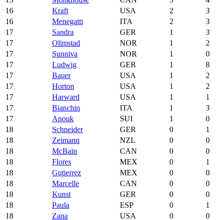
16
Kraft
USA
2
3
16
Menegatti
ITA
2
3
17
Sandra
GER
1
3
17
Olimstad
NOR
1
2
17
Sunniva
NOR
1
0
17
Ludwig
GER
1
8
17
Bauer
USA
1
2
17
Horton
USA
1
2
17
Harward
USA
1
1
17
Bianchin
ITA
1
3
17
Anouk
SUI
1
0
18
Schneider
GER
0
1
18
Zeimann
NZL
0
0
18
McBain
CAN
0
0
18
Flores
MEX
0
1
18
Gutierrez
MEX
0
0
18
Marcelle
CAN
0
0
18
Kunst
GER
0
0
18
Paula
ESP
0
1
18
Zana
USA
0
0