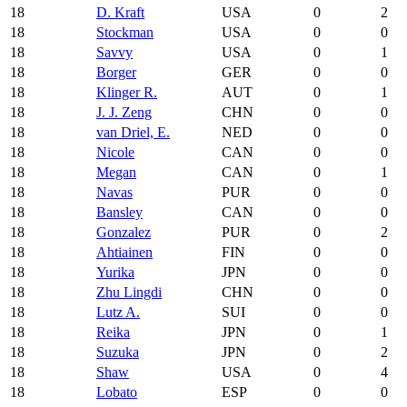
18
D. Kraft
USA
0
2
18
Stockman
USA
0
0
18
Savvy
USA
0
1
18
Borger
GER
0
0
18
Klinger R.
AUT
0
1
18
J. J. Zeng
CHN
0
0
18
van Driel, E.
NED
0
0
18
Nicole
CAN
0
0
18
Megan
CAN
0
1
18
Navas
PUR
0
0
18
Bansley
CAN
0
0
18
Gonzalez
PUR
0
2
18
Ahtiainen
FIN
0
0
18
Yurika
JPN
0
0
18
Zhu Lingdi
CHN
0
0
18
Lutz A.
SUI
0
0
18
Reika
JPN
0
1
18
Suzuka
JPN
0
2
18
Shaw
USA
0
4
18
Lobato
ESP
0
0