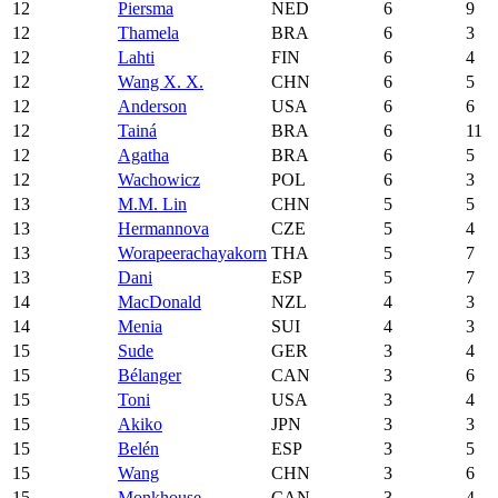
12
Piersma
NED
6
9
12
Thamela
BRA
6
3
12
Lahti
FIN
6
4
12
Wang X. X.
CHN
6
5
12
Anderson
USA
6
6
12
Tainá
BRA
6
11
12
Agatha
BRA
6
5
12
Wachowicz
POL
6
3
13
M.M. Lin
CHN
5
5
13
Hermannova
CZE
5
4
13
Worapeerachayakorn
THA
5
7
13
Dani
ESP
5
7
14
MacDonald
NZL
4
3
14
Menia
SUI
4
3
15
Sude
GER
3
4
15
Bélanger
CAN
3
6
15
Toni
USA
3
4
15
Akiko
JPN
3
3
15
Belén
ESP
3
5
15
Wang
CHN
3
6
15
Monkhouse
CAN
3
4