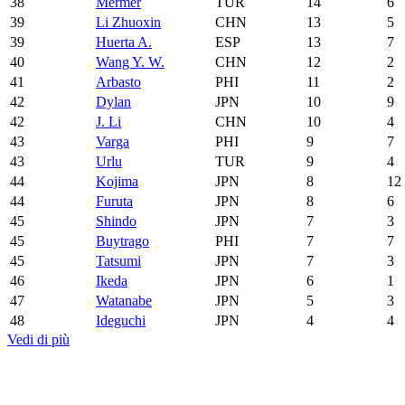
38
Mermer
TUR
14
6
39
Li Zhuoxin
CHN
13
5
39
Huerta A.
ESP
13
7
40
Wang Y. W.
CHN
12
2
41
Arbasto
PHI
11
2
42
Dylan
JPN
10
9
42
J. Li
CHN
10
4
43
Varga
PHI
9
7
43
Urlu
TUR
9
4
44
Kojima
JPN
8
12
44
Furuta
JPN
8
6
45
Shindo
JPN
7
3
45
Buytrago
PHI
7
7
45
Tatsumi
JPN
7
3
46
Ikeda
JPN
6
1
47
Watanabe
JPN
5
3
48
Ideguchi
JPN
4
4
Vedi di più