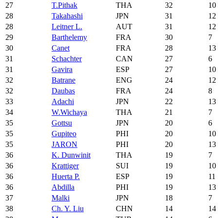
27
T.Pithak
THA
32
10
28
Takahashi
JPN
31
12
28
Leitner L.
AUT
31
12
29
Barthelemy
FRA
30
7
30
Canet
FRA
28
13
31
Schachter
CAN
27
6
31
Gavira
ESP
27
10
32
Batrane
ENG
24
12
32
Daubas
FRA
24
8
33
Adachi
JPN
22
13
34
W.Wichaya
THA
21
7
35
Gottsu
JPN
20
6
35
Gupiteo
PHI
20
10
35
JARON
PHI
20
13
36
K. Dunwinit
THA
19
7
36
Krattiger
SUI
19
10
36
Huerta P.
ESP
19
11
36
Abdilla
PHI
19
13
37
Malki
JPN
18
7
38
Ch. Y. Liu
CHN
14
14