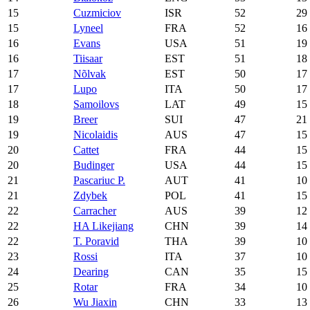
15
Cuzmiciov
ISR
52
29
15
Lyneel
FRA
52
16
16
Evans
USA
51
19
16
Tiisaar
EST
51
18
17
Nõlvak
EST
50
17
17
Lupo
ITA
50
17
18
Samoilovs
LAT
49
15
19
Breer
SUI
47
21
19
Nicolaidis
AUS
47
15
20
Cattet
FRA
44
15
20
Budinger
USA
44
15
21
Pascariuc P.
AUT
41
10
21
Zdybek
POL
41
15
22
Carracher
AUS
39
12
22
HA Likejiang
CHN
39
14
22
T. Poravid
THA
39
10
23
Rossi
ITA
37
10
24
Dearing
CAN
35
15
25
Rotar
FRA
34
10
26
Wu Jiaxin
CHN
33
13