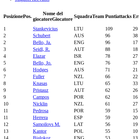
Nome del
Posizione
Pos.
Squadra
Team
Punti
attacks
Er
giocatore
Giocatore
1
Stankevicius
LTU
109
29
2
Schubert
AUS
96
38
2
Bello, Ja.
ENG
96
17
3
Seidl, R.
AUT
88
18
4
Elazar
ISR
78
27
5
Bello, Jo.
ENG
76
37
6
Hodges
AUS
71
21
7
Fuller
NZL
66
22
8
Knasas
LTU
65
33
9
Pristauz
AUT
62
26
9
Campos
POR
62
16
10
Nicklin
NZL
61
27
11
Pedrosa
POR
59
15
11
Herrera
ESP
59
20
12
Samoilovs M.
LAT
56
19
13
Kantor
POL
55
10
14
Bialokoz
ENG
53
13