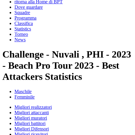
ritorna alla Home di BPT
Dove guardare
Squadre
Programma
Classifica
Statistics
Torneo
News
Challenge - Nuvali , PHI - 2023
- Beach Pro Tour 2023 - Best
Attackers Statistics
Maschile
Femminile
Migliori realizzatori
Migliori attaccanti
Migliori muratori
Migliori battitori
Migliori Difensori
Migliori ricevitori