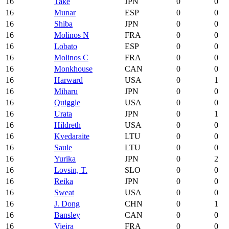
16
Take
JPN
0
0
16
Munar
ESP
0
0
16
Shiba
JPN
0
0
16
Molinos N
FRA
0
0
16
Lobato
ESP
0
0
16
Molinos C
FRA
0
0
16
Monkhouse
CAN
0
0
16
Harward
USA
0
1
16
Miharu
JPN
0
0
16
Quiggle
USA
0
0
16
Urata
JPN
0
1
16
Hildreth
USA
0
0
16
Kvedaraite
LTU
0
0
16
Saule
LTU
0
0
16
Yurika
JPN
0
2
16
Lovsin, T.
SLO
0
0
16
Reika
JPN
0
0
16
Sweat
USA
0
0
16
J. Dong
CHN
0
1
16
Bansley
CAN
0
0
16
Vieira
FRA
0
0