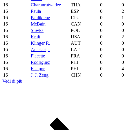
16
Charanrutwadee
THA
0
0
16
Paula
ESP
0
2
16
Paulikiene
LTU
0
1
16
McBain
CAN
0
0
16
Sliwka
POL
0
0
16
Kraft
USA
0
2
16
Klinger R.
AUT
0
0
16
Anastasija
LAT
0
0
16
Placette
FRA
0
0
16
Rodriguez
PHI
0
0
16
Eslapor
PHI
0
4
16
J. J. Zeng
CHN
0
0
Vedi di più