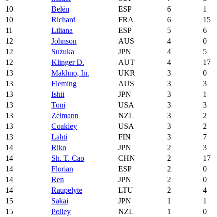
10
Belén
ESP
6
1
10
Richard
FRA
6
15
11
Liliana
ESP
5
6
12
Johnson
AUS
4
0
12
Suzuka
JPN
4
5
12
Klinger D.
AUT
4
17
13
Makhno, In.
UKR
3
0
13
Fleming
AUS
3
3
13
Ishii
JPN
3
1
13
Toni
USA
3
3
13
Zeimann
NZL
3
2
13
Coakley
USA
3
2
13
Lahti
FIN
3
7
14
Riko
JPN
2
3
14
Sh. T. Cao
CHN
2
17
14
Florian
ESP
2
0
14
Ren
JPN
2
0
14
Raupelyte
LTU
2
4
15
Sakai
JPN
1
1
15
Polley
NZL
1
0