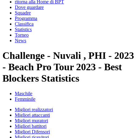
ritorna alla Home di BPT
Dove guardare
Squadre
Programma
Classifica
Statistics
Torneo
News
Challenge - Nuvali , PHI - 2023
- Beach Pro Tour 2023 - Best
Blockers Statistics
Maschile
Femminile
Migliori realizzatori
Migliori attaccanti
Migliori muratori
Migliori battitori
Migliori Difensori
Migliori ricevitori