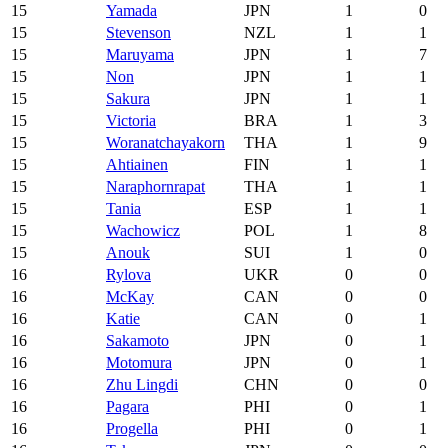
15
Yamada
JPN
1
0
15
Stevenson
NZL
1
1
15
Maruyama
JPN
1
7
15
Non
JPN
1
1
15
Sakura
JPN
1
1
15
Victoria
BRA
1
3
15
Woranatchayakorn
THA
1
9
15
Ahtiainen
FIN
1
1
15
Naraphornrapat
THA
1
1
15
Tania
ESP
1
1
15
Wachowicz
POL
1
8
15
Anouk
SUI
1
0
16
Rylova
UKR
0
0
16
McKay
CAN
0
0
16
Katie
CAN
0
1
16
Sakamoto
JPN
0
1
16
Motomura
JPN
0
1
16
Zhu Lingdi
CHN
0
0
16
Pagara
PHI
0
1
16
Progella
PHI
0
1