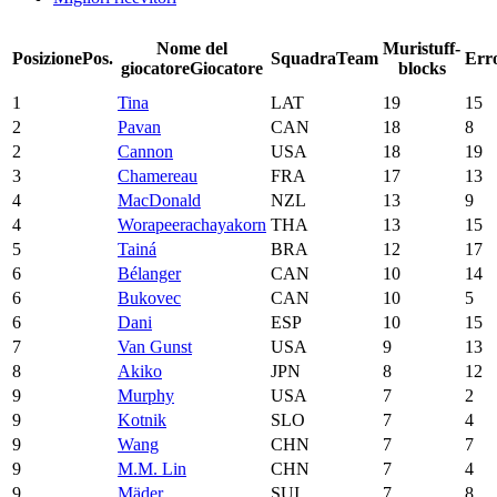
Nome del
Muri
stuff-
Posizione
Pos.
Squadra
Team
Err
giocatore
Giocatore
blocks
1
Tina
LAT
19
15
2
Pavan
CAN
18
8
2
Cannon
USA
18
19
3
Chamereau
FRA
17
13
4
MacDonald
NZL
13
9
4
Worapeerachayakorn
THA
13
15
5
Tainá
BRA
12
17
6
Bélanger
CAN
10
14
6
Bukovec
CAN
10
5
6
Dani
ESP
10
15
7
Van Gunst
USA
9
13
8
Akiko
JPN
8
12
9
Murphy
USA
7
2
9
Kotnik
SLO
7
4
9
Wang
CHN
7
7
9
M.M. Lin
CHN
7
4
9
Mäder
SUI
7
8