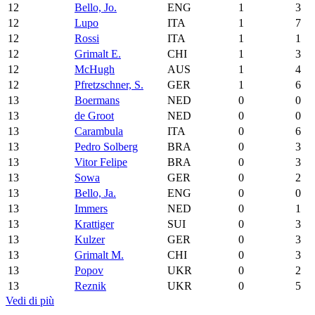
12
Bello, Jo.
ENG
1
3
12
Lupo
ITA
1
7
12
Rossi
ITA
1
1
12
Grimalt E.
CHI
1
3
12
McHugh
AUS
1
4
12
Pfretzschner, S.
GER
1
6
13
Boermans
NED
0
0
13
de Groot
NED
0
0
13
Carambula
ITA
0
6
13
Pedro Solberg
BRA
0
3
13
Vitor Felipe
BRA
0
3
13
Sowa
GER
0
2
13
Bello, Ja.
ENG
0
0
13
Immers
NED
0
1
13
Krattiger
SUI
0
3
13
Kulzer
GER
0
3
13
Grimalt M.
CHI
0
3
13
Popov
UKR
0
2
13
Reznik
UKR
0
5
Vedi di più