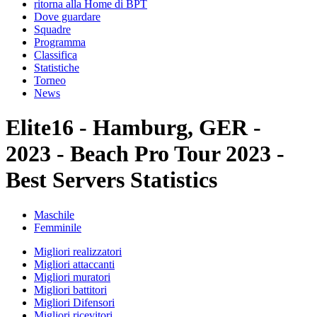
ritorna alla Home di BPT
Dove guardare
Squadre
Programma
Classifica
Statistiche
Torneo
News
Elite16 - Hamburg, GER -
2023 - Beach Pro Tour 2023 -
Best Servers Statistics
Maschile
Femminile
Migliori realizzatori
Migliori attaccanti
Migliori muratori
Migliori battitori
Migliori Difensori
Migliori ricevitori