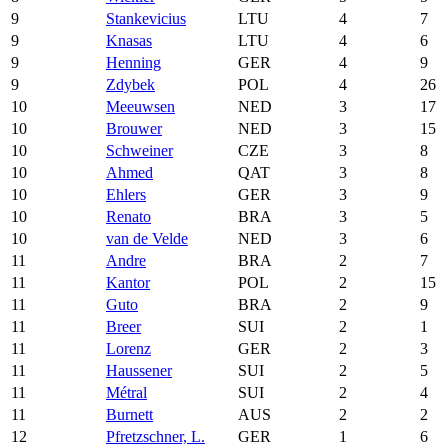
9
Stankevicius
LTU
4
7
9
Knasas
LTU
4
6
9
Henning
GER
4
9
9
Zdybek
POL
4
26
10
Meeuwsen
NED
3
17
10
Brouwer
NED
3
15
10
Schweiner
CZE
3
8
10
Ahmed
QAT
3
8
10
Ehlers
GER
3
9
10
Renato
BRA
3
5
10
van de Velde
NED
3
6
11
Andre
BRA
2
7
11
Kantor
POL
2
15
11
Guto
BRA
2
9
11
Breer
SUI
2
1
11
Lorenz
GER
2
3
11
Haussener
SUI
2
5
11
Métral
SUI
2
4
11
Burnett
AUS
2
2
12
Pfretzschner, L.
GER
1
6