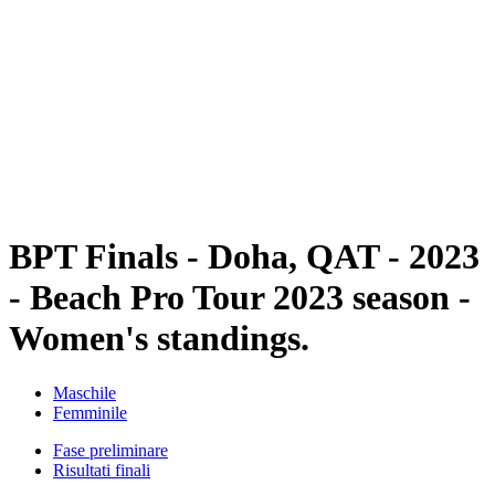
BPT Finals - Doha, QAT - 2023
BPT Finals - Doha, QAT - 2023
ritorna alla Home di BPT
Dove guardare
Squadre
Programma
Classifica
Statistiche
Torneo
News
BPT Finals - Doha, QAT - 2023
- Beach Pro Tour 2023 season -
Women's standings.
Maschile
Femminile
Fase preliminare
Risultati finali