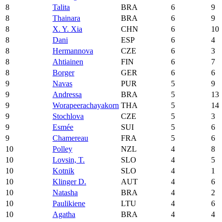
8
Talita
BRA
6
9
8
Thainara
BRA
6
9
8
X. Y. Xia
CHN
6
10
8
Dani
ESP
6
4
8
Hermannova
CZE
6
3
8
Ahtiainen
FIN
6
7
8
Borger
GER
6
6
9
Navas
PUR
5
9
9
Andressa
BRA
5
13
9
Worapeerachayakorn
THA
5
14
9
Stochlova
CZE
5
3
9
Esmée
SUI
5
6
9
Chamereau
FRA
5
6
10
Polley
NZL
4
8
10
Lovsin, T.
SLO
4
5
10
Kotnik
SLO
4
1
10
Klinger D.
AUT
4
6
10
Natasha
BRA
4
2
10
Paulikiene
LTU
4
6
10
Agatha
BRA
4
4