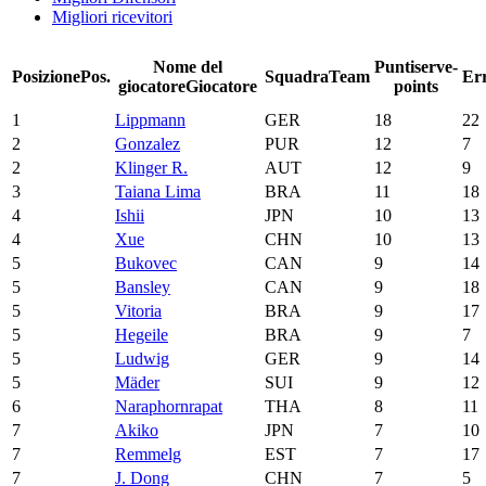
Migliori ricevitori
Nome del
Punti
serve-
Posizione
Pos.
Squadra
Team
Err
giocatore
Giocatore
points
1
Lippmann
GER
18
22
2
Gonzalez
PUR
12
7
2
Klinger R.
AUT
12
9
3
Taiana Lima
BRA
11
18
4
Ishii
JPN
10
13
4
Xue
CHN
10
13
5
Bukovec
CAN
9
14
5
Bansley
CAN
9
18
5
Vitoria
BRA
9
17
5
Hegeile
BRA
9
7
5
Ludwig
GER
9
14
5
Mäder
SUI
9
12
6
Naraphornrapat
THA
8
11
7
Akiko
JPN
7
10
7
Remmelg
EST
7
17
7
J. Dong
CHN
7
5