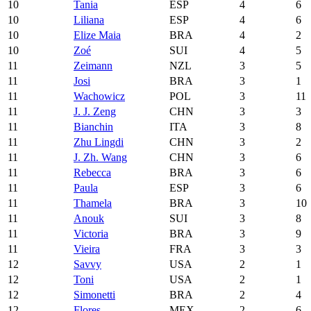
10
Tania
ESP
4
6
10
Liliana
ESP
4
6
10
Elize Maia
BRA
4
2
10
Zoé
SUI
4
5
11
Zeimann
NZL
3
5
11
Josi
BRA
3
1
11
Wachowicz
POL
3
11
11
J. J. Zeng
CHN
3
3
11
Bianchin
ITA
3
8
11
Zhu Lingdi
CHN
3
2
11
J. Zh. Wang
CHN
3
6
11
Rebecca
BRA
3
6
11
Paula
ESP
3
6
11
Thamela
BRA
3
10
11
Anouk
SUI
3
8
11
Victoria
BRA
3
9
11
Vieira
FRA
3
3
12
Savvy
USA
2
1
12
Toni
USA
2
1
12
Simonetti
BRA
2
4
12
Flores
MEX
2
6