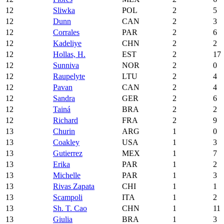
12
Sliwka
POL
2
5
12
Dunn
CAN
2
3
12
Corrales
PAR
2
6
12
Kadeliye
CHN
2
2
12
Hollas, H.
EST
2
17
12
Sunniva
NOR
2
0
12
Raupelyte
LTU
2
4
12
Pavan
CAN
2
4
12
Sandra
GER
2
6
12
Tainá
BRA
2
2
12
Richard
FRA
2
9
13
Churin
ARG
1
0
13
Coakley
USA
1
3
13
Gutierrez
MEX
1
7
13
Erika
PAR
1
2
13
Michelle
PAR
1
3
13
Rivas Zapata
CHI
1
1
13
Scampoli
ITA
1
2
13
Sh. T. Cao
CHN
1
11
13
Giulia
BRA
1
3