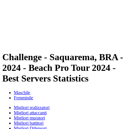
ritorna alla Home di BPT
Tickets
Dove guardare
Squadre
Programma
Classifica
Statistiche
Torneo
News
Challenge - Saquarema, BRA -
2024 - Beach Pro Tour 2024 -
Best Servers Statistics
Maschile
Femminile
Migliori realizzatori
Migliori attaccanti
Migliori muratori
Migliori battitori
Migliori Difensori