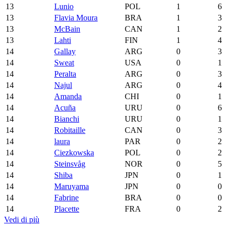
13
Lunio
POL
1
6
13
Flavia Moura
BRA
1
3
13
McBain
CAN
1
2
13
Lahti
FIN
1
4
14
Gallay
ARG
0
3
14
Sweat
USA
0
1
14
Peralta
ARG
0
3
14
Najul
ARG
0
4
14
Amanda
CHI
0
1
14
Acuña
URU
0
6
14
Bianchi
URU
0
1
14
Robitaille
CAN
0
3
14
laura
PAR
0
2
14
Ciezkowska
POL
0
2
14
Steinsvåg
NOR
0
5
14
Shiba
JPN
0
1
14
Maruyama
JPN
0
0
14
Fabrine
BRA
0
0
14
Placette
FRA
0
2
Vedi di più