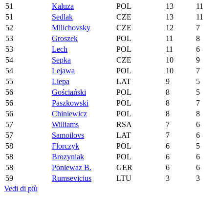
51
Kaluza
POL
13
11
51
Sedlak
CZE
13
11
52
Milichovsky
CZE
12
7
53
Groszek
POL
11
8
53
Lech
POL
11
6
54
Sepka
CZE
10
9
54
Lejawa
POL
10
7
55
Liepa
LAT
9
5
56
Gościański
POL
8
5
56
Paszkowski
POL
8
7
56
Chiniewicz
POL
8
8
57
Williams
RSA
7
6
57
Samoilovs
LAT
7
6
58
Florczyk
POL
6
5
58
Brozyniak
POL
6
6
58
Poniewaz B.
GER
6
6
59
Rumsevicius
LTU
3
3
Vedi di più