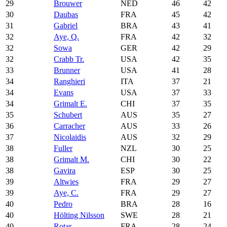
29
Brouwer
NED
46
42
30
Daubas
FRA
45
42
31
Gabriel
BRA
43
41
32
Aye, Q.
FRA
42
32
32
Sowa
GER
42
29
32
Crabb Tr.
USA
42
35
33
Brunner
USA
41
28
34
Ranghieri
ITA
37
21
34
Evans
USA
37
33
34
Grimalt E.
CHI
37
35
35
Schubert
AUS
35
27
36
Carracher
AUS
33
26
37
Nicolaidis
AUS
32
29
38
Fuller
NZL
30
25
38
Grimalt M.
CHI
30
22
38
Gavira
ESP
30
25
39
Altwies
FRA
29
27
39
Aye, C.
FRA
29
27
40
Pedro
BRA
28
16
40
Hölting Nilsson
SWE
28
21
40
Rotar
FRA
28
24