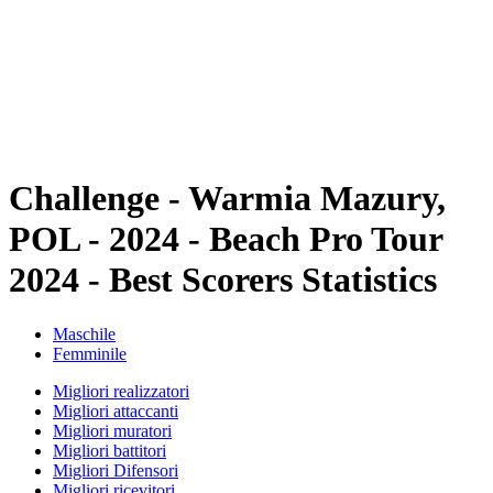
ritorna alla Home di BPT
Dove guardare
Squadre
Programma
Classifica
Statistiche
Torneo
News
Challenge - Warmia Mazury,
POL - 2024 - Beach Pro Tour
2024 - Best Scorers Statistics
Maschile
Femminile
Migliori realizzatori
Migliori attaccanti
Migliori muratori
Migliori battitori
Migliori Difensori
Migliori ricevitori