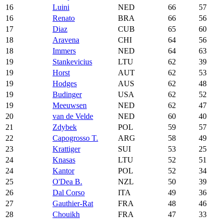
16
Luini
NED
66
57
16
Renato
BRA
66
56
17
Diaz
CUB
65
60
18
Aravena
CHI
64
56
18
Immers
NED
64
63
19
Stankevicius
LTU
62
39
19
Horst
AUT
62
53
19
Hodges
AUS
62
48
19
Budinger
USA
62
52
19
Meeuwsen
NED
62
47
20
van de Velde
NED
60
40
21
Zdybek
POL
59
57
22
Capogrosso T.
ARG
58
49
23
Krattiger
SUI
53
25
24
Knasas
LTU
52
51
24
Kantor
POL
52
34
25
O'Dea B.
NZL
50
39
26
Dal Corso
ITA
49
36
27
Gauthier-Rat
FRA
48
46
28
Chouikh
FRA
47
33