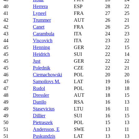
40
Herrera
ESP
28
22
41
Lyneel
FRA
27
25
42
Trummer
AUT
26
21
42
Canet
FRA
26
25
43
Carambula
ITA
24
23
44
Viscovich
ITA
23
22
45
Henning
GER
22
15
45
Heidrich
SUI
22
14
45
Just
GER
22
22
45
Polednik
CZE
22
21
46
Ciemachowski
POL
20
20
47
Samoilovs M.
LAT
19
16
47
Rudol
POL
19
18
48
Dressler
AUT
18
15
49
Danilo
RSA
16
13
49
Stasevicius
LTU
16
11
49
Dillier
SUI
16
15
50
Pietraszek
POL
15
13
51
Andersson, E
SWE
13
11
51
Puskundzis
LAT
13
13