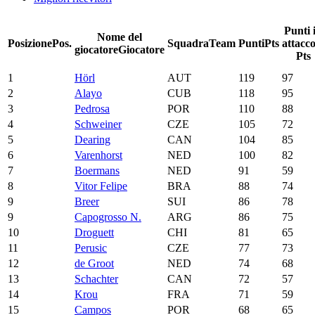
Punti 
Nome del
Posizione
Pos.
Squadra
Team
Punti
Pts
attacc
giocatore
Giocatore
Pts
1
Hörl
AUT
119
97
2
Alayo
CUB
118
95
3
Pedrosa
POR
110
88
4
Schweiner
CZE
105
72
5
Dearing
CAN
104
85
6
Varenhorst
NED
100
82
7
Boermans
NED
91
59
8
Vitor Felipe
BRA
88
74
9
Breer
SUI
86
78
9
Capogrosso N.
ARG
86
75
10
Droguett
CHI
81
65
11
Perusic
CZE
77
73
12
de Groot
NED
74
68
13
Schachter
CAN
72
57
14
Krou
FRA
71
59
15
Campos
POR
68
65