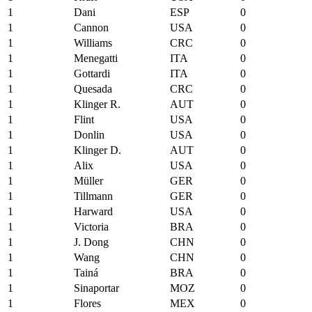
1
Dani
ESP
0
1
Cannon
USA
0
1
Williams
CRC
0
1
Menegatti
ITA
0
1
Gottardi
ITA
0
1
Quesada
CRC
0
1
Klinger R.
AUT
0
1
Flint
USA
0
1
Donlin
USA
0
1
Klinger D.
AUT
0
1
Alix
USA
0
1
Müller
GER
0
1
Tillmann
GER
0
1
Harward
USA
0
1
Victoria
BRA
0
1
J. Dong
CHN
0
1
Wang
CHN
0
1
Tainá
BRA
0
1
Sinaportar
MOZ
0
1
Flores
MEX
0