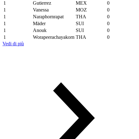
1
Gutierrez
MEX
0
1
Vanessa
MOZ
0
1
Naraphornrapat
THA
0
1
Mäder
SUI
0
1
Anouk
SUI
0
1
Worapeerachayakorn
THA
0
Vedi di più