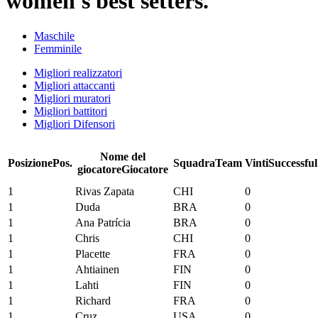
women's best setters.
Maschile
Femminile
Migliori realizzatori
Migliori attaccanti
Migliori muratori
Migliori battitori
Migliori Difensori
Nome del
Posizione
Pos.
Squadra
Team
Vinti
Successful
giocatore
Giocatore
1
Rivas Zapata
CHI
0
1
Duda
BRA
0
1
Ana Patrícia
BRA
0
1
Chris
CHI
0
1
Placette
FRA
0
1
Ahtiainen
FIN
0
1
Lahti
FIN
0
1
Richard
FRA
0
1
Cruz
USA
0