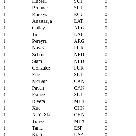
1
Hüberli
SUI
0
1
Brunner
SUI
0
1
Karelys
ECU
0
1
Anastasija
LAT
0
1
Gallay
ARG
0
1
Tina
LAT
0
1
Pereyra
ARG
0
1
Navas
PUR
0
1
Schoon
NED
0
1
Stam
NED
0
1
Gonzalez
PUR
0
1
Zoé
SUI
0
1
McBain
CAN
0
1
Pavan
CAN
0
1
Esmée
SUI
0
1
Rivera
MEX
0
1
Xue
CHN
0
1
X. Y. Xia
CHN
0
1
Torres
MEX
0
1
Tania
ESP
0
1
Kraft
USA
0