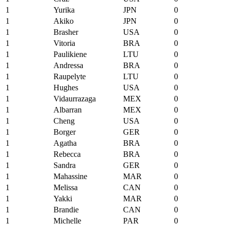
1
Yurika
JPN
0
1
Akiko
JPN
0
1
Brasher
USA
0
1
Vitoria
BRA
0
1
Paulikiene
LTU
0
1
Andressa
BRA
0
1
Raupelyte
LTU
0
1
Hughes
USA
0
1
Vidaurrazaga
MEX
0
1
Albarran
MEX
0
1
Cheng
USA
0
1
Borger
GER
0
1
Agatha
BRA
0
1
Rebecca
BRA
0
1
Sandra
GER
0
1
Mahassine
MAR
0
1
Melissa
CAN
0
1
Yakki
MAR
0
1
Brandie
CAN
0
1
Michelle
PAR
0