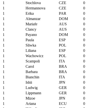
1
Stochlova
CZE
0
1
Hermannova
CZE
0
1
Erika
PAR
0
1
Almanzar
DOM
0
1
Mariafe
AUS
0
1
Clancy
AUS
0
1
Payano
DOM
0
1
Paula
ESP
0
1
Sliwka
POL
0
1
Liliana
ESP
0
1
Wachowicz
POL
0
1
Scampoli
ITA
0
1
Carol
BRA
0
1
Barbara
BRA
0
1
Bianchin
ITA
0
1
Ishii
JPN
0
1
Ludwig
GER
0
1
Lippmann
GER
0
1
Mizoe
JPN
0
1
Ariana
ECU
0