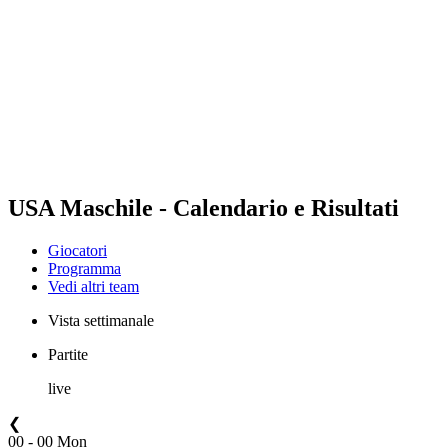
Squadre
Programma
Classifica
Statistiche
Città ospitante
Foto
Torneo
News
USA Maschile - Calendario e Risultati
Giocatori
Programma
Vedi altri team
Vista settimanale
Partite
live
❮
00 - 00 Mon