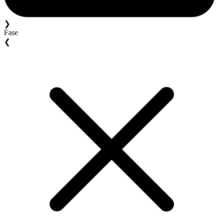
❯
Fase
❮