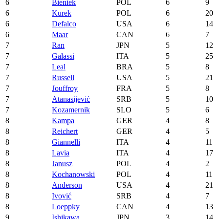
6
Bieniek
POL
6
9
6
Kurek
POL
6
20
6
Defalco
USA
6
14
6
Maar
CAN
6
7
7
Ran
JPN
5
12
7
Galassi
ITA
5
25
7
Leal
BRA
5
8
7
Russell
USA
5
21
7
Jouffroy
FRA
5
8
7
Atanasijević
SRB
5
10
7
Kozamernik
SLO
5
6
8
Kampa
GER
4
8
8
Reichert
GER
4
5
8
Giannelli
ITA
4
11
8
Lavia
ITA
4
17
8
Janusz
POL
4
2
8
Kochanowski
POL
4
11
8
Anderson
USA
4
21
8
Ivović
SRB
4
7
8
Loeppky
CAN
4
13
9
Ishikawa
JPN
3
14