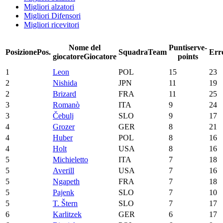
Migliori alzatori
Migliori Difensori
Migliori ricevitori
Nome del
Punti
serve-
Posizione
Pos.
Squadra
Team
Err
giocatore
Giocatore
points
1
Leon
POL
15
23
2
Nishida
JPN
11
19
2
Brizard
FRA
11
25
3
Romanò
ITA
9
24
3
Čebulj
SLO
9
17
4
Grozer
GER
8
21
4
Huber
POL
8
16
4
Holt
USA
8
16
5
Michieletto
ITA
7
18
5
Averill
USA
7
16
5
Ngapeth
FRA
7
18
5
Pajenk
SLO
7
10
5
T. Štern
SLO
7
17
6
Karlitzek
GER
6
17