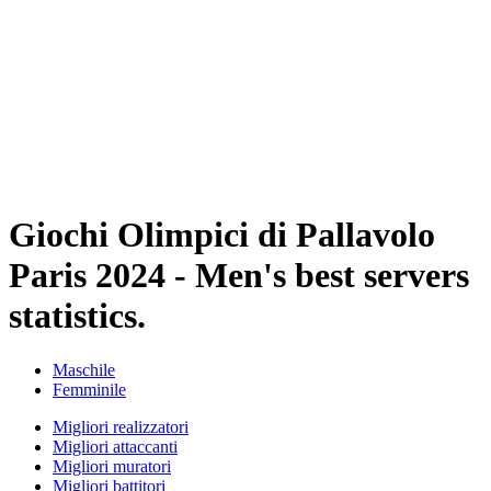
Squadre
Programma
Classifica
Statistiche
Città ospitante
Foto
Torneo
News
Giochi Olimpici di Pallavolo
Paris 2024 - Men's best servers
statistics.
Maschile
Femminile
Migliori realizzatori
Migliori attaccanti
Migliori muratori
Migliori battitori