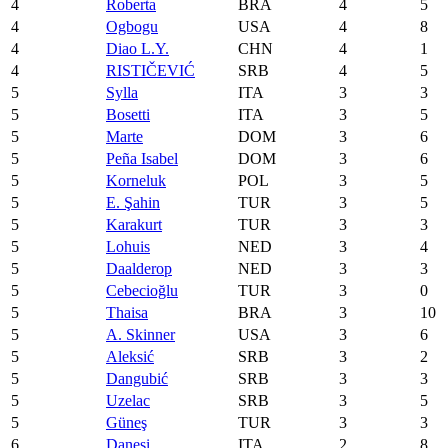
4
Roberta
BRA
4
5
4
Ogbogu
USA
4
8
4
Diao L.Y.
CHN
4
1
4
RISTIČEVIĆ
SRB
4
5
5
Sylla
ITA
3
3
5
Bosetti
ITA
3
5
5
Marte
DOM
3
6
5
Peña Isabel
DOM
3
6
5
Korneluk
POL
3
5
5
E. Şahin
TUR
3
5
5
Karakurt
TUR
3
3
5
Lohuis
NED
3
4
5
Daalderop
NED
3
3
5
Cebecioğlu
TUR
3
0
5
Thaisa
BRA
3
10
5
A. Skinner
USA
3
6
5
Aleksić
SRB
3
2
5
Dangubić
SRB
3
3
5
Uzelac
SRB
3
5
5
Güneş
TUR
3
3
6
Danesi
ITA
2
8