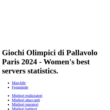
Squadre
Programma
Classifica
Statistiche
Città ospitante
Foto
Torneo
News
Giochi Olimpici di Pallavolo
Paris 2024 - Women's best
servers statistics.
Maschile
Femminile
Migliori realizzatori
Migliori attaccanti
Migliori muratori
Migliori battitori